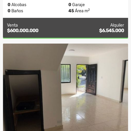
0
Alcobas
0
Garaje
2
0
Baños
45
Área m
Venta
Alquiler
$600.000.000
$6.545.000