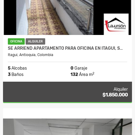
OFICINA
ALQUILER
SE ARRIEND APARTAMENTO PARA OFICINA EN ITAGUI, S…
Itagui, Antioquia, Colombia
5
Alcobas
0
Garaje
2
3
Baños
132
Área m
Alquiler
$1.850.000