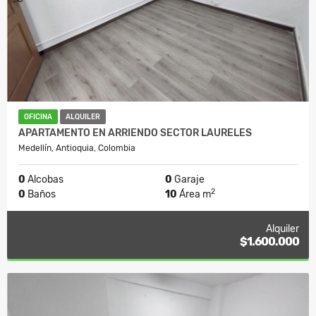
OFICINA
ALQUILER
APARTAMENTO EN ARRIENDO SECTOR LAURELES
Medellín, Antioquia, Colombia
0
Alcobas
0
Garaje
2
0
Baños
10
Área m
Alquiler
$1.600.000