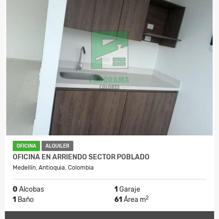
OFICINA
ALQUILER
OFICINA EN ARRIENDO SECTOR POBLADO
Medellín, Antioquia, Colombia
0
Alcobas
1
Garaje
2
1
Baño
61
Área m