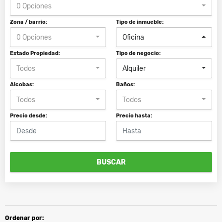
0 Opciones
Zona / barrio:
Tipo de inmueble:
0 Opciones
Oficina
Estado Propiedad:
Tipo de negocio:
Todos
Alquiler
Alcobas:
Baños:
Todos
Todos
Precio desde:
Precio hasta:
BUSCAR
Ordenar por: