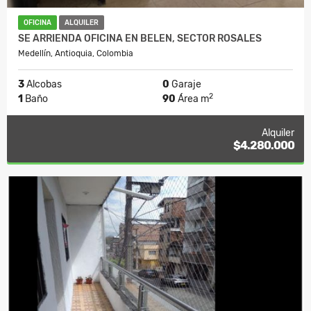
OFICINA
ALQUILER
SE ARRIENDA OFICINA EN BELEN, SECTOR ROSALES
Medellín, Antioquia, Colombia
3
Alcobas
0
Garaje
2
1
Baño
90
Área m
Alquiler
$4.280.000