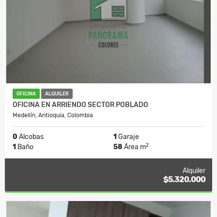
OFICINA
ALQUILER
OFICINA EN ARRIENDO SECTOR POBLADO
Medellín, Antioquia, Colombia
0
Alcobas
1
Garaje
2
1
Baño
58
Área m
Alquiler
$5.320.000