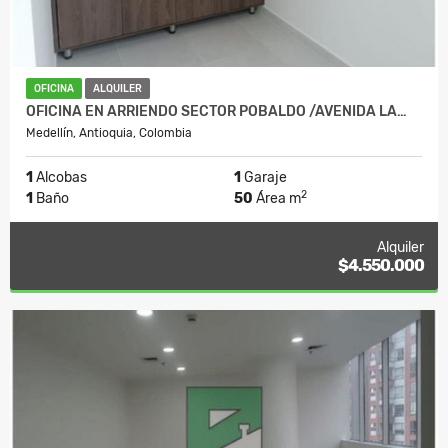
OFICINA
ALQUILER
OFICINA EN ARRIENDO SECTOR POBALDO /AVENIDA LA…
Medellín, Antioquia, Colombia
1
Alcobas
1
Garaje
2
1
Baño
50
Área m
Alquiler
$4.550.000