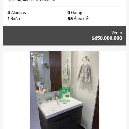
Medellín, Antioquia, Colombia
4
Alcobas
0
Garaje
2
1
Baño
85
Área m
Venta
$650.000.000