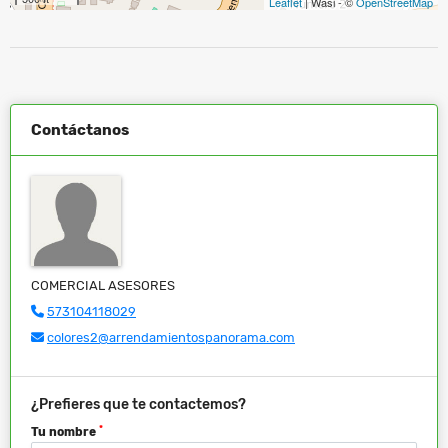
Leaflet
| Wasi - ©
OpenStreetMap
Contáctanos
COMERCIAL ASESORES
573104118029
colores2@arrendamientospanorama.com
¿Prefieres que te contactemos?
*
Tu nombre