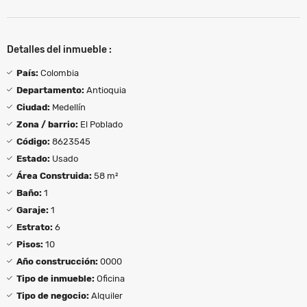
Detalles del inmueble :
País:
Colombia
Departamento:
Antioquia
Ciudad:
Medellín
Zona / barrio:
El Poblado
Código:
8623545
Estado:
Usado
Área Construida:
58 m²
Baño:
1
Garaje:
1
Estrato:
6
Pisos:
10
Año construcción:
0000
Tipo de inmueble:
Oficina
Tipo de negocio:
Alquiler