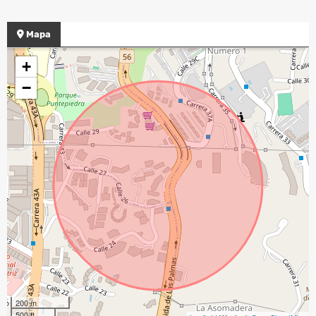
Mapa
+
−
200 m
500 ft