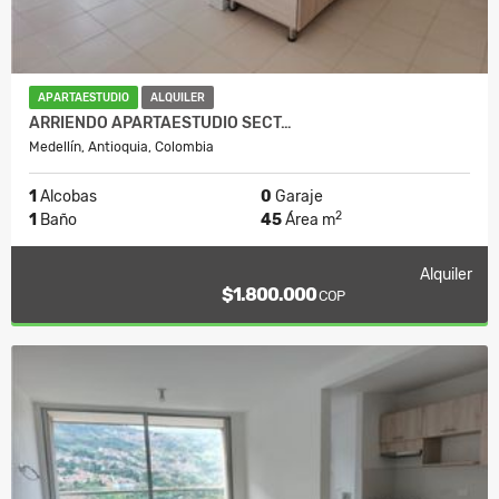
APARTAESTUDIO
ALQUILER
ARRIENDO APARTAESTUDIO SECT…
Medellín, Antioquia, Colombia
1
Alcobas
0
Garaje
2
1
Baño
45
Área m
Alquiler
$1.800.000
COP