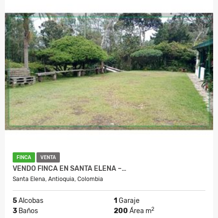
FINCA
VENTA
VENDO FINCA EN SANTA ELENA –…
Santa Elena, Antioquia, Colombia
5
Alcobas
1
Garaje
2
3
Baños
200
Área m