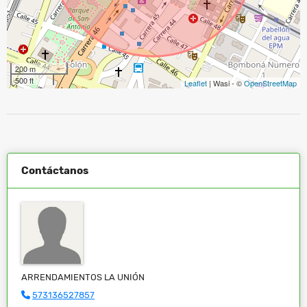
200 m
500 ft
Leaflet
| Wasi - ©
OpenStreetMap
Contáctanos
ARRENDAMIENTOS LA UNIÓN
573136527857