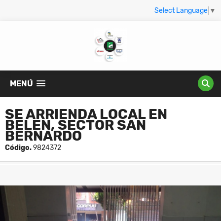
Select Language
▼
MENÚ
SE ARRIENDA LOCAL EN
BELEN, SECTOR SAN
BERNARDO
Código.
9824372