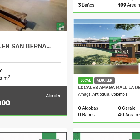
3
Baños
109
Área 
A
$3.300.000
LEN SAN BERNA…
je
2
a m
LOCAL
ALQUILER
Amagá, Antioquia, Colombia
Alquiler
000
0
Alcobas
0
Garaje
0
Baños
40
Área m
A
$4.000.000