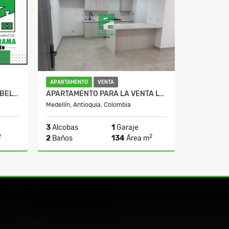
APARTAMENTO
VENTA
APARTAMENTO EN VENTA EN BELÉN RINCON
APARTAMENTO PARA LA VENTA LA CASTELLANA
Medellín, Antioquia, Colombia
3
Alcobas
1
Garaje
2
2
2
Baños
134
Área m
Venta
Venta
0
$899.000.000
ofrecer un servicio de calidad en compra, venta y