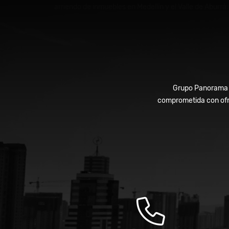
arriendo de inmuebles en Medellín y el Valle de Aburrá.
Grupo Panorama In
comprometida con ofre