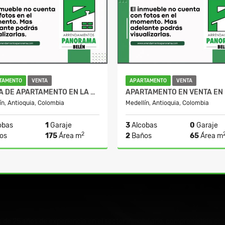
TAMENTO
VENTA
APARTAMENTO
VENTA
VENTA DE APARTAMENTO EN LA MOTA
ín, Antioquia, Colombia
Medellín, Antioquia, Colombia
obas
1
Garaje
3
Alcobas
0
Garaje
2
os
175
Área m
2
Baños
65
Área m
Venta
$830.000.000
$270.000.00
e 25 años de experiencia en el sector inmobiliario, comprometida con 