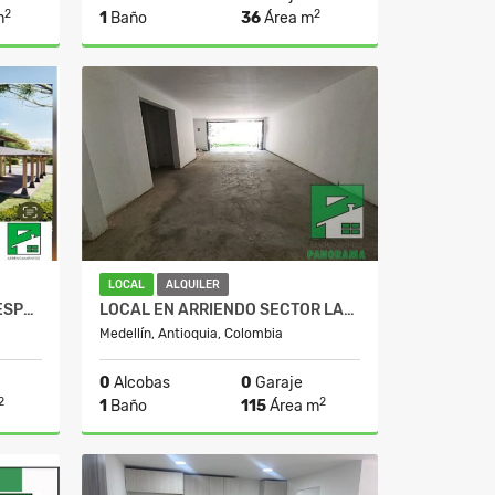
2
2
m
1
Baño
36
Área m
lquiler
Alquiler
$1.900.000
LOCAL
ALQUILER
LOCALES AMAGA MALL LA DESPENSA
LOCAL EN ARRIENDO SECTOR LAURELES
Medellín, Antioquia, Colombia
0
Alcobas
0
Garaje
2
2
1
Baño
115
Área m
lquiler
Alquiler
$10.900.000