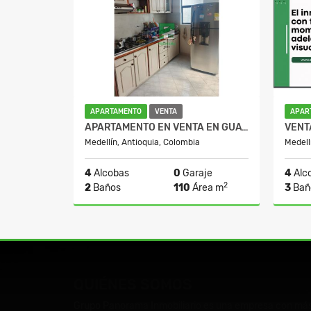
APARTAMENTO
VENTA
APAR
APARTAMENTO EN VENTA EN GUAYABAL
Medellín, Antioquia, Colombia
Medell
4
Alcobas
0
Garaje
4
Alc
2
2
Baños
110
Área m
3
Bañ
Venta
$350.000.000
QUIÉNES SOMOS
Grupo Panorama Inmobiliario es una empresa con más d