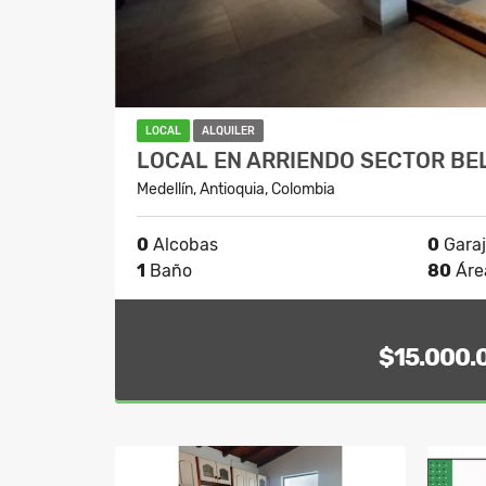
LOCAL
ALQUILER
LOCAL EN ARRIENDO SECTOR BE
Medellín, Antioquia, Colombia
0
Alcobas
0
Gara
1
Baño
80
Áre
$15.000.