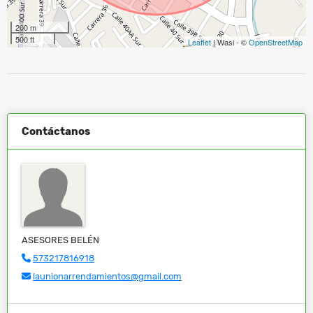
200 m
500 ft
Leaflet
| Wasi - ©
OpenStreetMap
Contáctanos
ASESORES BELÉN
573217816918
launionarrendamientos@gmail.com