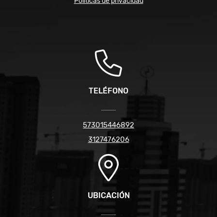
Políticas de privacidad
TELÉFONO
573015446892
3127476206
UBICACIÓN