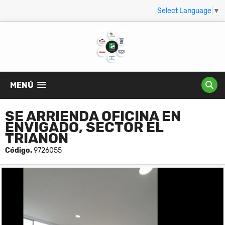
Select Language
▼
MENÚ
SE ARRIENDA OFICINA EN
ENVIGADO, SECTOR EL
TRIANON
Código.
9726055