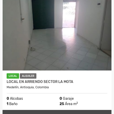
LOCAL
ALQUILER
LOCAL EN ARRIENDO SECTOR LA MOTA
Medellín, Antioquia, Colombia
0
Alcobas
0
Garaje
2
1
Baño
25
Área m