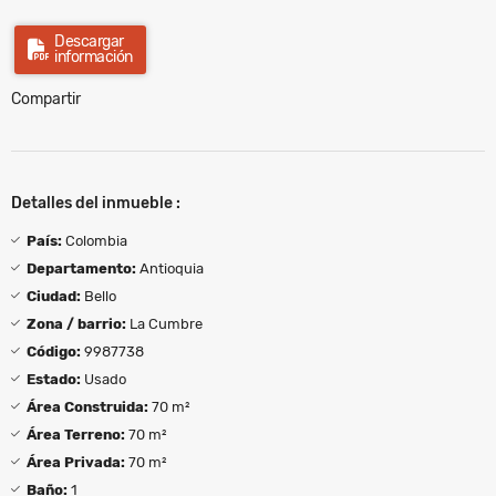
Descargar
información
Compartir
Detalles del inmueble :
País:
Colombia
Departamento:
Antioquia
Ciudad:
Bello
Zona / barrio:
La Cumbre
Código:
9987738
Estado:
Usado
Área Construida:
70 m²
Área Terreno:
70 m²
Área Privada:
70 m²
Baño:
1