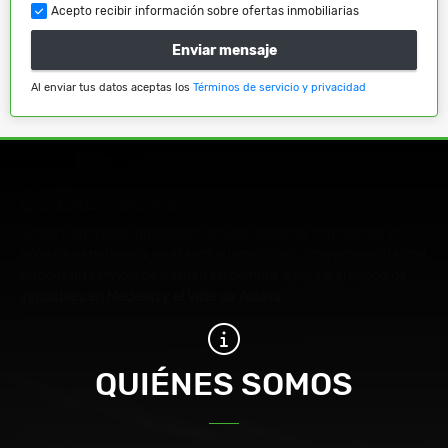
Acepto recibir información sobre ofertas inmobiliarias
Enviar mensaje
Al enviar tus datos aceptas los
Términos de servicio y privacidad
QUIÉNES SOMOS
Grupo Panorama Inmobiliario es una empresa con más de 25
años de experiencia en el sector inmobiliario, comprometida con
ofrecer un servicio de calidad en compra, venta y arriendo de
inmuebles en Medellín y el Valle de Aburrá.
QUIÉNES SOMOS