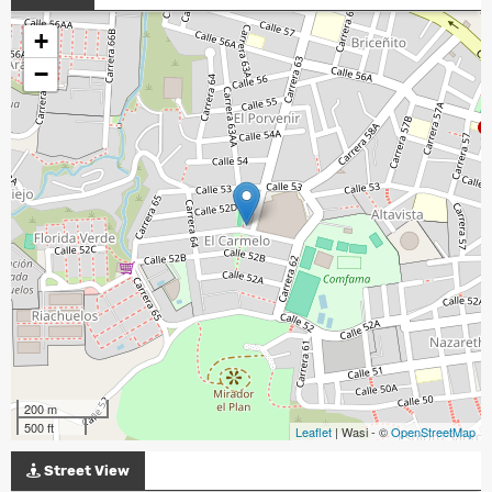
+
−
200 m
500 ft
Leaflet
| Wasi - ©
OpenStreetMap
Street View