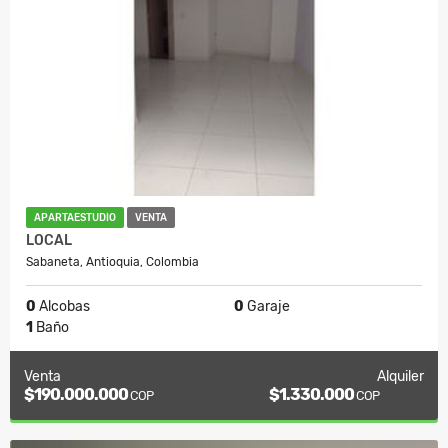
APARTAESTUDIO
VENTA
LOCAL
Sabaneta, Antioquia, Colombia
0
Alcobas
0
Garaje
1
Baño
Venta
Alquiler
$190.000.000
$1.330.000
COP
COP