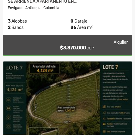
SE ARRIENDA APARTAMENTO EN…
Envigado, Antioquia, Colombia
3
Alcobas
0
Garaje
2
2
Baños
86
Área m
Alquiler
$3.870.000
COP