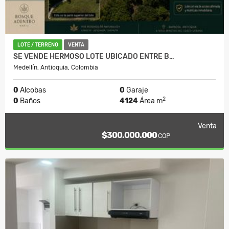
LOTE / TERRENO
VENTA
SE VENDE HERMOSO LOTE UBICADO ENTRE B…
Medellín, Antioquia, Colombia
0
Alcobas
0
Garaje
2
0
Baños
4124
Área m
Venta
$300.000.000
COP