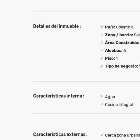
Detalles del inmueble :
País:
Colombia
Zona / barrio:
San
Área Construida:
Alcobas:
6
Piso:
1
Tipo de negocio:
Características interna :
Agua
Cocina integral
Características externas :
Cerca zona urban