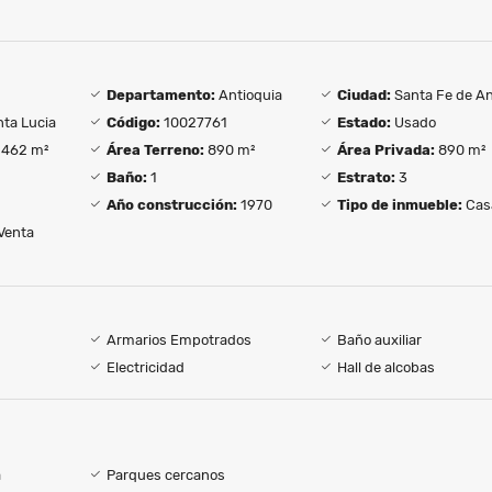
Departamento:
Antioquia
Ciudad:
Santa Fe de An
ta Lucia
Código:
10027761
Estado:
Usado
462 m²
Área Terreno:
890 m²
Área Privada:
890 m²
Baño:
1
Estrato:
3
Año construcción:
1970
Tipo de inmueble:
Cas
Venta
Armarios Empotrados
Baño auxiliar
Electricidad
Hall de alcobas
a
Parques cercanos