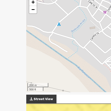
+
−
200 m
500 ft
Street View