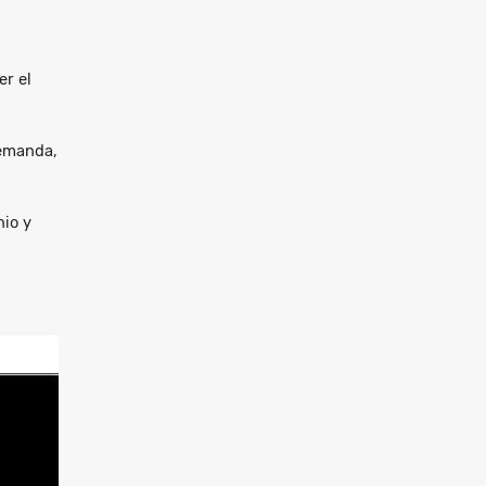
er el
demanda,
nio y