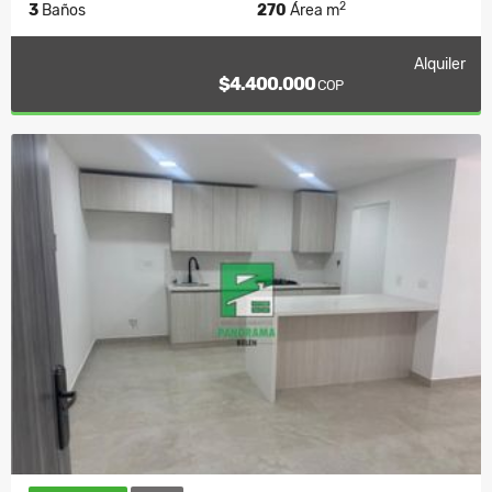
2
3
Baños
270
Área m
Alquiler
$4.400.000
COP