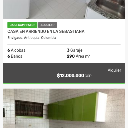
CASA CAMPESTRE
ALQUILER
CASA EN ARRIENDO EN LA SEBASTIANA
Envigado, Antioquia, Colombia
6
Alcobas
3
Garaje
2
6
Baños
290
Área m
Alquiler
$12.000.000
COP