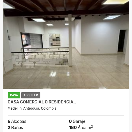
CASA
ALQUILER
CASA COMERCIAL O RESIDENCIA…
Medellín, Antioquia, Colombia
6
Alcobas
0
Garaje
2
2
Baños
180
Área m