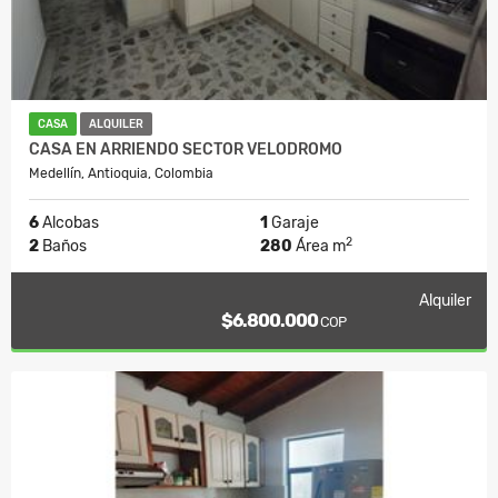
CASA
ALQUILER
CASA EN ARRIENDO SECTOR VELODROMO
Medellín, Antioquia, Colombia
6
Alcobas
1
Garaje
2
2
Baños
280
Área m
Alquiler
$6.800.000
COP