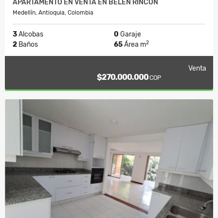
APARTAMENTO EN VENTA EN BELÉN RINCON
Medellín, Antioquia, Colombia
3
Alcobas
0
Garaje
2
2
Baños
65
Área m
Venta
$270.000.000
COP