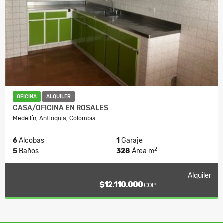
OFICINA
ALQUILER
CASA/OFICINA EN ROSALES
Medellín, Antioquia, Colombia
6
Alcobas
1
Garaje
2
5
Baños
328
Área m
Alquiler
$12.110.000
COP