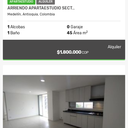
APARTAESTUDIO
ALQUILER
ARRIENDO APARTAESTUDIO SECT…
Medellín, Antioquia, Colombia
1
Alcobas
0
Garaje
2
1
Baño
45
Área m
Alquiler
$1.800.000
COP