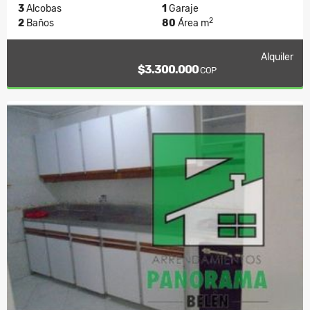
3
Alcobas
1
Garaje
2
2
Baños
80
Área m
Alquiler
$3.300.000
COP