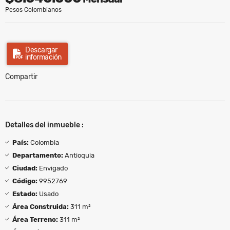
Pesos Colombianos
Descargar
información
Compartir
Detalles del inmueble :
País:
Colombia
Departamento:
Antioquia
Ciudad:
Envigado
Código:
9952769
Estado:
Usado
Área Construida:
311 m²
Área Terreno:
311 m²