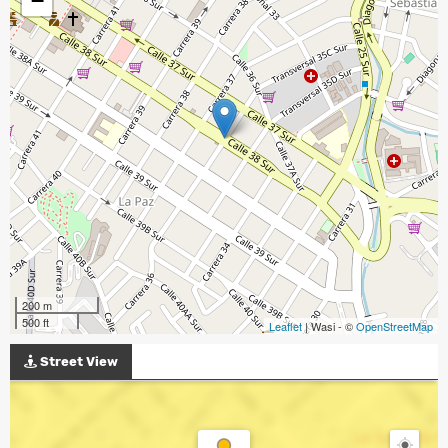
−
200 m
500 ft
Leaflet
| Wasi - ©
OpenStreetMap
Street View