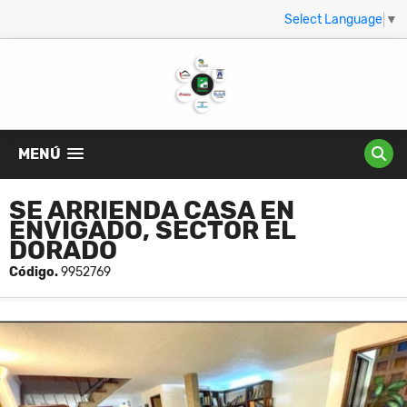
Select Language
▼
MENÚ
SE ARRIENDA CASA EN
ENVIGADO, SECTOR EL
DORADO
Código.
9952769