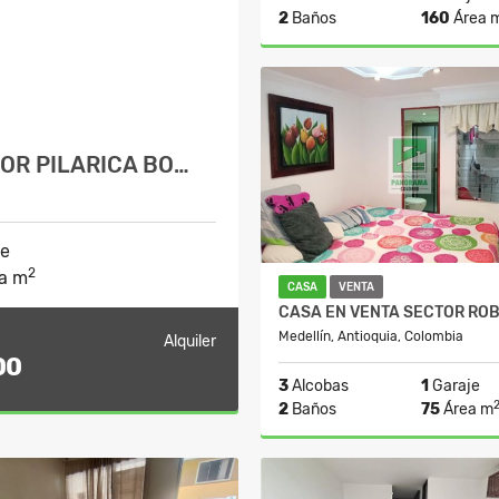
2
Baños
160
Área 
A
$3.700.000
OR PILARICA BO…
je
2
a m
CASA
VENTA
CASA EN VENTA SECTOR RO
Medellín, Antioquia, Colombia
Alquiler
00
3
Alcobas
1
Garaje
2
Baños
75
Área m
A
$320.000.00