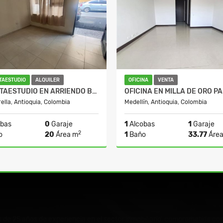
TAESTUDIO
ALQUILER
OFICINA
VENTA
APARTAESTUDIO EN ARRIENDO BARRIO BELLAVISTA
rella, Antioquia, Colombia
Medellín, Antioquia, Colombia
bas
0
Garaje
1
Alcobas
1
Garaje
2
o
20
Área m
1
Baño
33.77
Área
Alquiler
Venta
A
$1.000.000
$473.000.000
$473.0
e 25 años de experiencia en el sector inmobiliario, comprometida con 