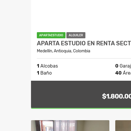
APARTAESTUDIO
ALQUILER
APARTA ESTUDIO EN RENTA SECT
Medellín, Antioquia, Colombia
1
Alcobas
0
Gara
1
Baño
40
Áre
$1.800.0