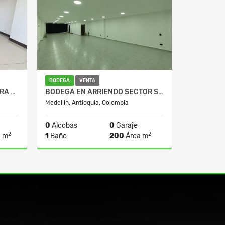
BODEGA
VENTA
OFICINA EN MILLA DE ORO PARA LA VENTA
BODEGA EN ARRIENDO SECTOR SAN BERNARDO PISO 1
Medellín, Antioquia, Colombia
0
Alcobas
0
Garaje
2
2
 m
1
Baño
200
Área m
lquiler
Venta
Alquiler
00.000
$1.000.000.000
$9.670.000
ofrecer un servicio de calidad en compra, venta y