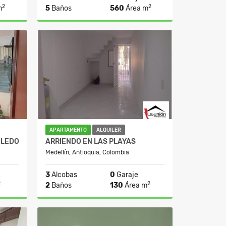
2
2
m
5
Baños
560
Área m
lquiler
Venta
Alquiler
$3.700.000.000
$20.350.000
APARTAMENTO
ALQUILER
BLEDO
ARRIENDO EN LAS PLAYAS
Medellín, Antioquia, Colombia
3
Alcobas
0
Garaje
2
2
2
Baños
130
Área m
lquiler
Alquiler
0
$2.550.000