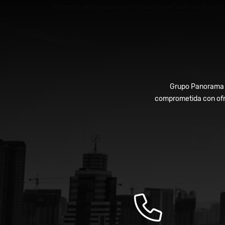
arriendo de inmuebles en Medellín y el Valle de Aburrá.
Grupo Panorama In
comprometida con ofre