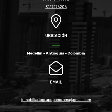
3127476206
UBICACIÓN
Medellín - Antioquia - Colombia
EMAIL
inmobiliariogrupopanorama@gmail.com