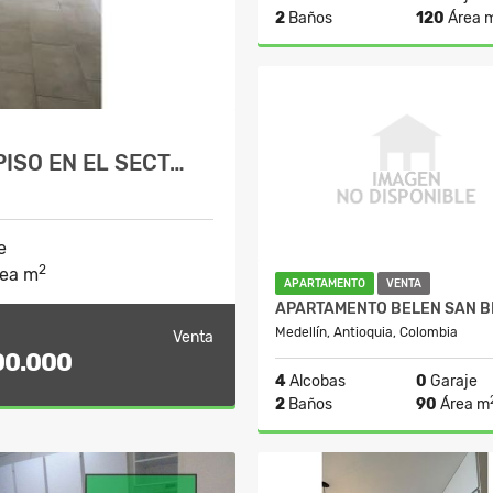
2
Baños
120
Área 
A
$1.700.000
PISO EN EL SECT…
e
2
ea m
APARTAMENTO
VENTA
Medellín, Antioquia, Colombia
Venta
00.000
4
Alcobas
0
Garaje
2
Baños
90
Área m
$430.000.00