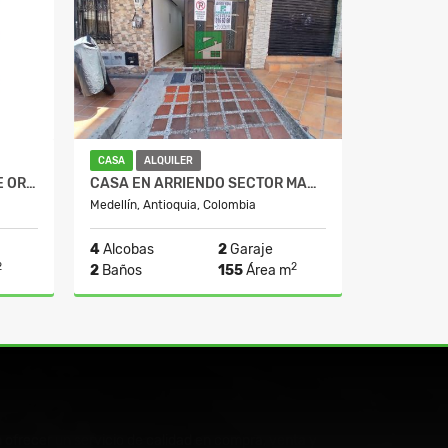
CASA
ALQUILER
APARTAESTUDIO EN MILLA DE ORO EL POBLADO
CASA EN ARRIENDO SECTOR MANRIQUE CENTRAL
Medellín, Antioquia, Colombia
4
Alcobas
2
Garaje
2
2
2
Baños
155
Área m
Venta
Alquiler
0
$3.000.000
ofrecer un servicio de calidad en compra, venta y