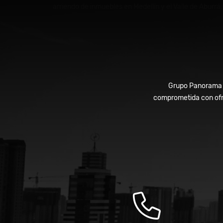
arriendo de inmuebles en Medellín y el Valle de Aburrá.
Grupo Panorama In
comprometida con ofre