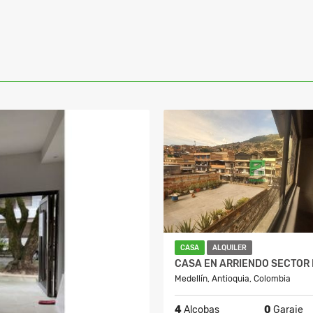
CASA
ALQUILER
Medellín, Antioquia, Colombia
4
Alcobas
0
Garaje