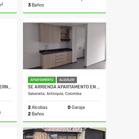
2
m
3
Baños
lquiler
Alquiler
$1.850.000
APARTAMENTO
ALQUILER
APARTAMENTO BELEN SAN BERNARDO
SE ARRIENDA APARTAMENTO EN SABANETA, SECTOR LA DOCTORA
Sabaneta, Antioquia, Colombia
2
Alcobas
0
Garaje
2
2
Baños
Venta
Alquiler
0
$2.345.000