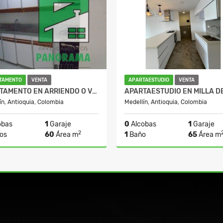
TAMENTO
VENTA
APARTAESTUDIO
VENTA
APARTAMENTO EN ARRIENDO O VENTA SECTOR LAURELES
ín, Antioquia, Colombia
Medellín, Antioquia, Colombia
obas
1
Garaje
0
Alcobas
1
Garaje
2
os
60
Área m
1
Baño
65
Área m
Alquiler
000.000
$3.060.000
$670.000.00
e 25 años de experiencia en el sector inmobiliario, comprometida con 