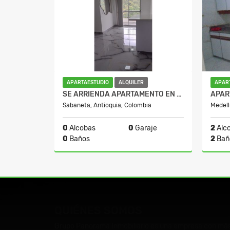
APARTAESTUDIO
ALQUILER
APAR
SE ARRIENDA APARTAMENTO EN SABANETA, SECTOR VEREDA SAN JOSE
Sabaneta, Antioquia, Colombia
Medell
0
Alcobas
0
Garaje
2
Alc
0
Baños
2
Bañ
Alquiler
Venta
$1.750.000
$650.
QUIÉNES SOMOS
Grupo Panorama Inmobiliario es una empresa con más d