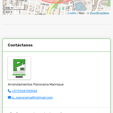
200 m
500 ft
Leaflet
| Wasi - ©
OpenStreetMap
Contáctanos
Arrendamientos Panorama Manrique
+573104700944
a_panorama@hotmail.com