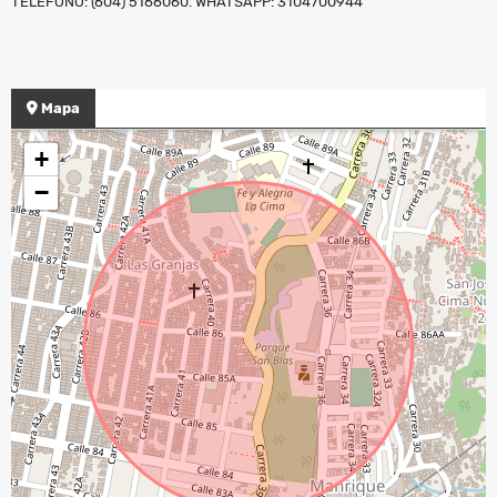
TELEFONO: (604) 5166060. WHATSAPP: 3104700944
Mapa
+
−