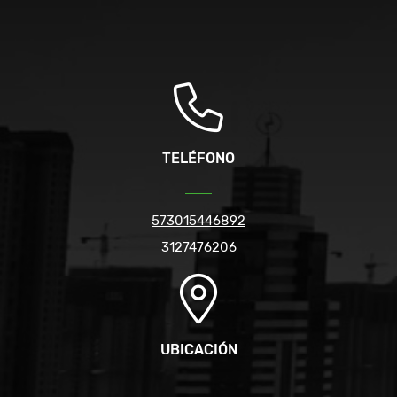
TELÉFONO
573015446892
3127476206
UBICACIÓN