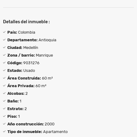
Detalles del inmueble :
País:
Colombia
Departamento:
Antioquia
Ciudad:
Medellín
Zona / barrio:
Manrique
Código:
9031276
Estado:
Usado
Área Construida:
60 m²
Área Privada:
60 m²
Alcobas:
2
Baño:
1
Estrato:
2
Piso:
1
Año construcción:
2000
Tipo de inmueble:
Apartamento