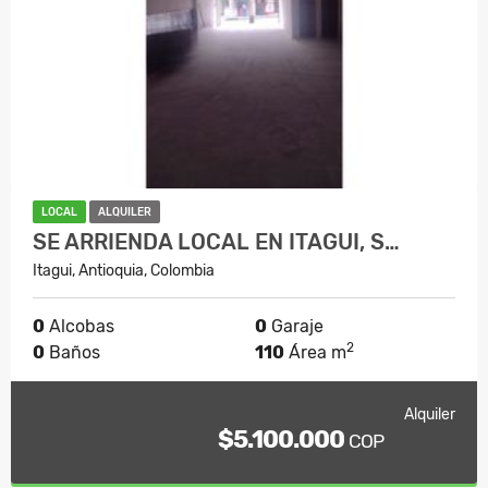
LOCAL
ALQUILER
SE ARRIENDA LOCAL EN ITAGUI, S…
Itagui, Antioquia, Colombia
0
Alcobas
0
Garaje
2
0
Baños
110
Área m
Alquiler
$5.100.000
COP