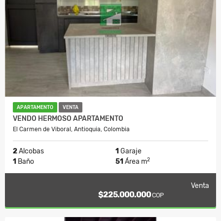
APARTAMENTO
VENTA
VENDO HERMOSO APARTAMENTO
El Carmen de Viboral, Antioquia, Colombia
2
Alcobas
1
Garaje
2
1
Baño
51
Área m
Venta
$225.000.000
COP