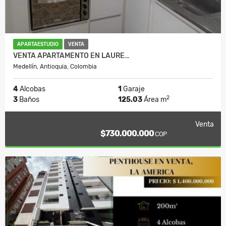
APARTAESTUDIO
VENTA
VENTA APARTAMENTO EN LAURE…
Medellín, Antioquia, Colombia
4
Alcobas
1
Garaje
2
3
Baños
125.03
Área m
Venta
$730.000.000
COP