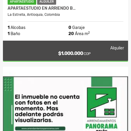
APARTAESTUDIO
ALQUILER
APARTAESTUDIO EN ARRIENDO B…
La Estrella, Antioquia, Colombia
1
Alcobas
0
Garaje
2
1
Baño
20
Área m
Alquiler
$1.000.000
COP