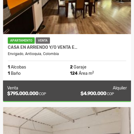
APARTAMENTO
VENTA
CASA EN ARRIENDO Y/O VENTA E…
Envigado, Antioquia, Colombia
1
Alcobas
2
Garaje
2
1
Baño
124
Área m
Venta
Alquiler
$795.000.000
$4.900.000
COP
COP