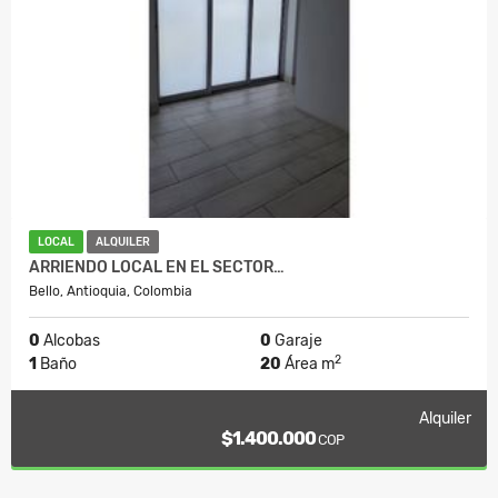
LOCAL
ALQUILER
ARRIENDO LOCAL EN EL SECTOR…
Bello, Antioquia, Colombia
0
Alcobas
0
Garaje
2
1
Baño
20
Área m
Alquiler
$1.400.000
COP