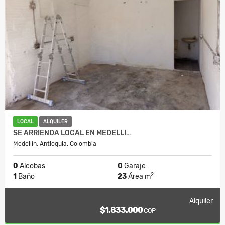
LOCAL
ALQUILER
SE ARRIENDA LOCAL EN MEDELLI…
Medellín, Antioquia, Colombia
0
Alcobas
0
Garaje
2
1
Baño
23
Área m
Alquiler
$1.833.000
COP