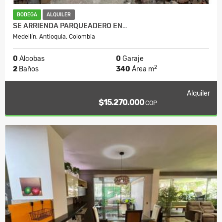
BODEGA
ALQUILER
SE ARRIENDA PARQUEADERO EN…
Medellín, Antioquia, Colombia
0
Alcobas
0
Garaje
2
2
Baños
340
Área m
Alquiler
$15.270.000
COP