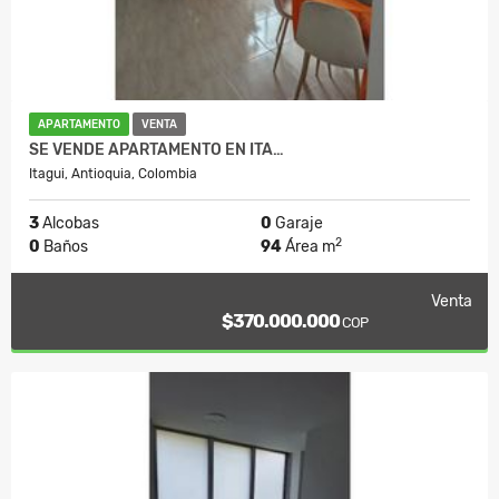
APARTAMENTO
VENTA
SE VENDE APARTAMENTO EN ITA…
Itagui, Antioquia, Colombia
3
Alcobas
0
Garaje
2
0
Baños
94
Área m
Venta
$370.000.000
COP