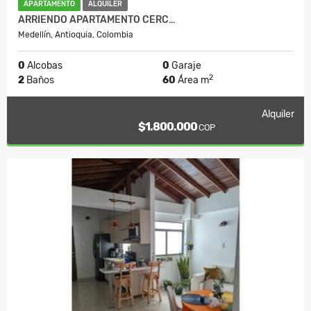
APARTAMENTO
ALQUILER
ARRIENDO APARTAMENTO CERC…
Medellín, Antioquia, Colombia
0
Alcobas
0
Garaje
2
2
Baños
60
Área m
Alquiler
$1.800.000
COP