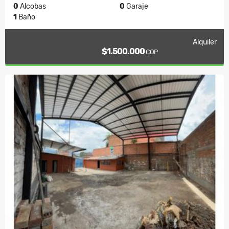
0
Alcobas
0
Garaje
1
Baño
Alquiler
$1.500.000
COP