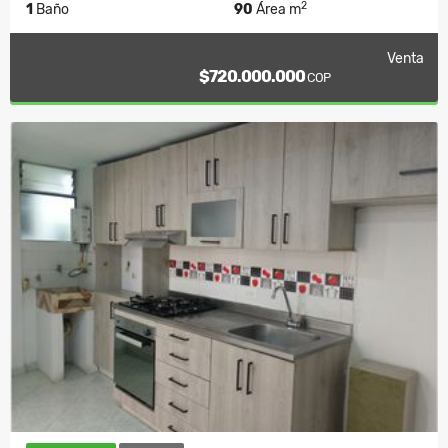
2
1
Baño
90
Área m
Venta
$720.000.000
COP