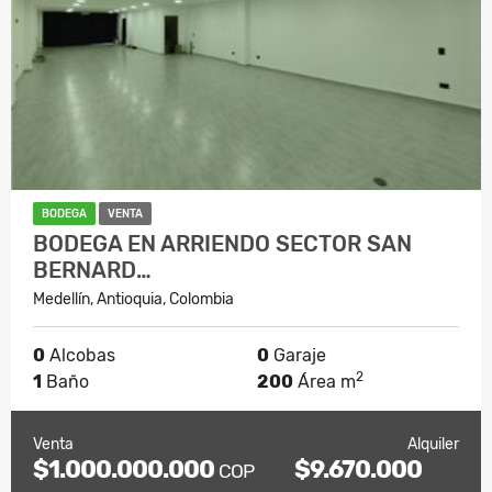
BODEGA
VENTA
BODEGA EN ARRIENDO SECTOR SAN
BERNARD…
Medellín, Antioquia, Colombia
0
Alcobas
0
Garaje
2
1
Baño
200
Área m
Venta
Alquiler
$1.000.000.000
$9.670.000
COP