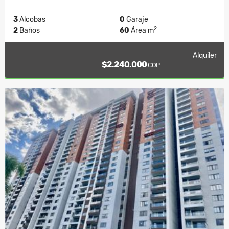
3
Alcobas
0
Garaje
2
2
Baños
60
Área m
Alquiler
$2.240.000
COP