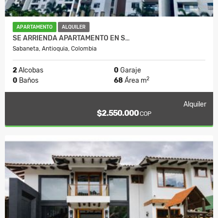
APARTAMENTO
ALQUILER
SE ARRIENDA APARTAMENTO EN S…
Sabaneta, Antioquia, Colombia
2
Alcobas
0
Garaje
2
0
Baños
68
Área m
Alquiler
$2.550.000
COP