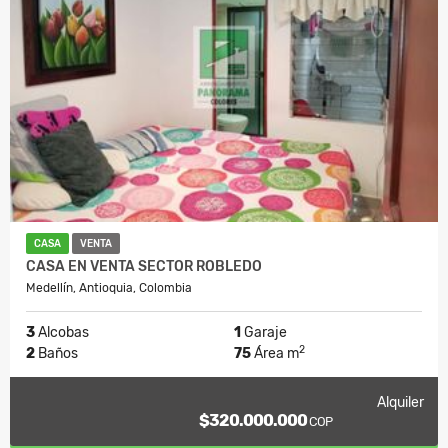
CASA
VENTA
CASA EN VENTA SECTOR ROBLEDO
Medellín, Antioquia, Colombia
3
Alcobas
1
Garaje
2
2
Baños
75
Área m
Alquiler
$320.000.000
COP