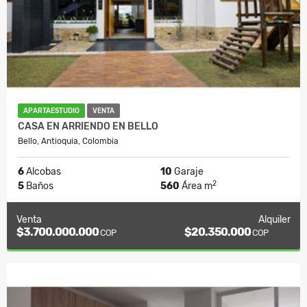
APARTAESTUDIO
VENTA
CASA EN ARRIENDO EN BELLO
Bello, Antioquia, Colombia
6
Alcobas
10
Garaje
2
5
Baños
560
Área m
Venta
Alquiler
$3.700.000.000
$20.350.000
COP
COP