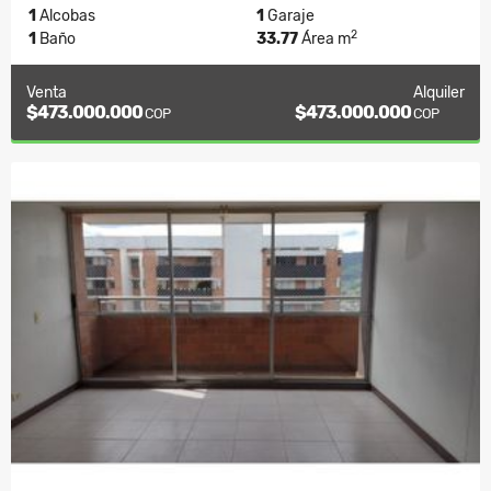
1
Alcobas
1
Garaje
2
1
Baño
33.77
Área m
Venta
Alquiler
$473.000.000
$473.000.000
COP
COP