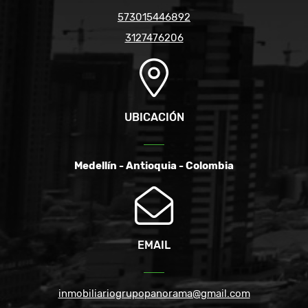
573015446892
3127476206
UBICACIÓN
Medellín - Antioquia - Colombia
EMAIL
inmobiliariogrupopanorama@gmail.com