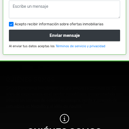
Acepto recibir información sobre ofertas inmobiliarias
Enviar mensaje
Al enviar tus datos aceptas los
Términos de servicio y privacidad
QUIÉNES SOMOS
Grupo Panorama Inmobiliario es una empresa con más de 25
años de experiencia en el sector inmobiliario, comprometida con
ofrecer un servicio de calidad en compra, venta y arriendo de
inmuebles en Medellín y el Valle de Aburrá.