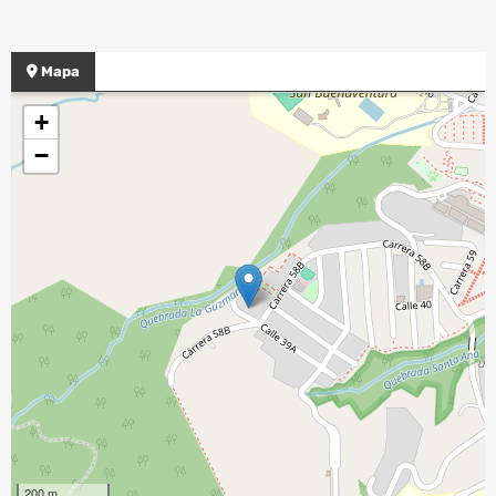
Mapa
+
−
200 m