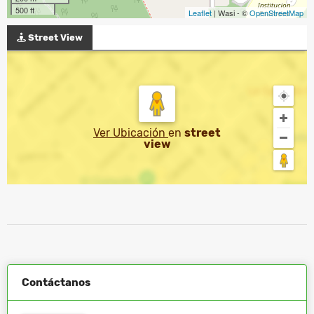
500 ft
Leaflet
| Wasi - ©
OpenStreetMap
Street View
Ver Ubicación
en
street
view
Contáctanos