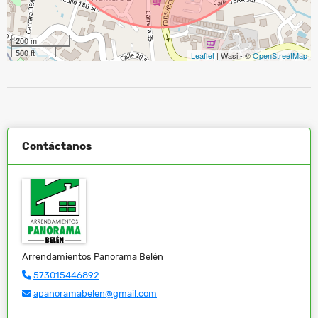
200 m
500 ft
Leaflet
| Wasi - ©
OpenStreetMap
Contáctanos
Arrendamientos Panorama Belén
573015446892
apanoramabelen@gmail.com