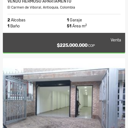
VENDO HERMOSO APARTAMENTO
El Carmen de Viboral, Antioquia, Colombia
2
Alcobas
1
Garaje
2
1
Baño
51
Área m
Venta
$225.000.000
COP