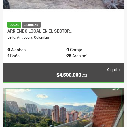
LOCAL
ALQUILER
ARRIENDO LOCAL EN EL SECTOR…
Bello, Antioquia, Colombia
0
Alcobas
0
Garaje
2
1
Baño
95
Área m
Alquiler
$4.500.000
COP