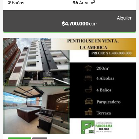
2
2
Baños
96
Área m
Alquiler
$4.700.000
COP