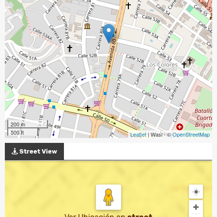
200 m
500 ft
Leaflet
| Wasi - ©
OpenStreetMap
Street View