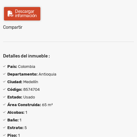
Descargar
información
Compartir
Detalles del inmueble :
País:
Colombia
Departamento:
Antioquia
Ciudad:
Medellín
Código:
8574704
Estado:
Usado
Área Construida:
65 m²
Alcobas:
1
Baño:
1
Estrato:
5
Piso:
1