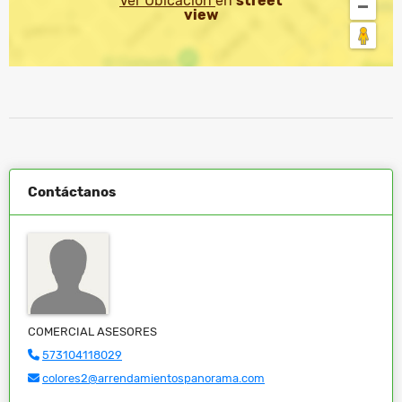
Ver Ubicación
en
street
view
Contáctanos
COMERCIAL ASESORES
573104118029
colores2@arrendamientospanorama.com