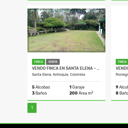
Venta
$350.000.000
FINCA
VENTA
FINCA
VENDO FINCA EN SANTA ELENA – VEREDA PIEDRA GORDA
Santa Elena, Antioquia, Colombia
Rionegr
5
Alcobas
1
Garaje
9
Alco
2
3
Baños
200
Área m
8
Bañ
1
Venta
$1.500.000.000