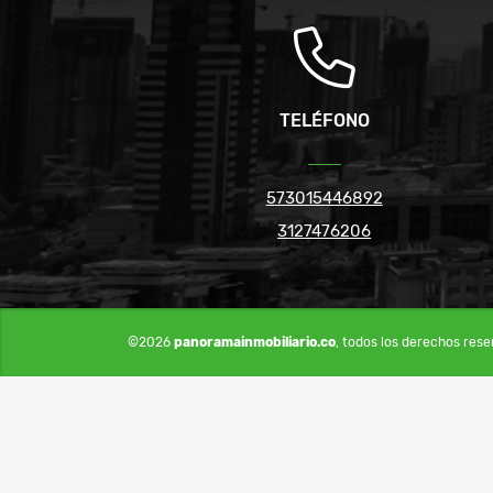
TELÉFONO
573015446892
3127476206
©2026
panoramainmobiliario.co
, todos los derechos rese