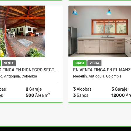
Venta
$700.000.000
$750.0
VENTA
FINCA
VENTA
VENDO FINCA EN RIONEGRO SECTOR LOS COLEGIOS
o, Antioquia, Colombia
Medellín, Antioquia, Colombia
bas
2
Garaje
3
Alcobas
5
Garaje
2
os
500
Área m
3
Baños
12000
Ár
Venta
$3.000.000.000
$3.200.0