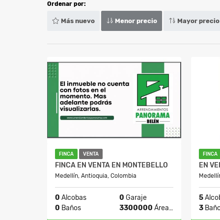
Ordenar por:
Más nuevo
Menor precio
Mayor precio
FINCA
VENTA
FINCA
FINCA EN VENTA EN MONTEBELLO
EN VE
Medellín, Antioquia, Colombia
Medellí
0
Alcobas
0
Garaje
5
Alco
2
0
Baños
3300000
Área m
3
Bañ