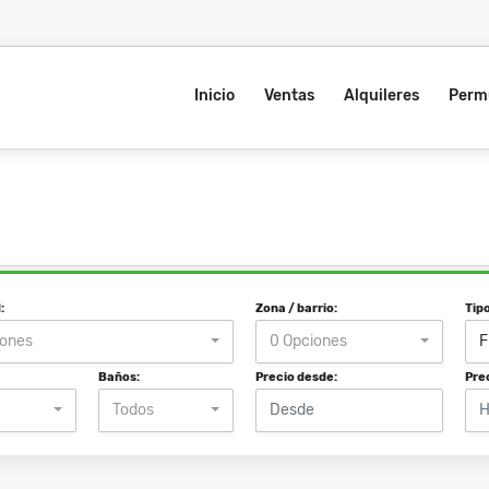
Inicio
Ventas
Alquileres
Perm
:
Zona / barrio:
Tip
iones
0 Opciones
F
Baños:
Precio desde:
Pre
Todos