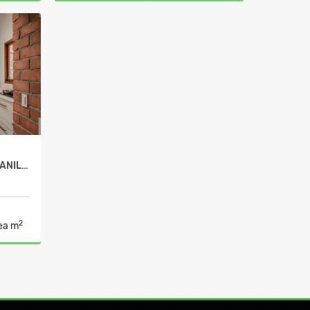
Venta
Venta
00.000
$1.300.000.000
EN VENTA FINCA EN EL MANZANILLO VEREDA EL JARDIN
2
ea m
Venta
00.000