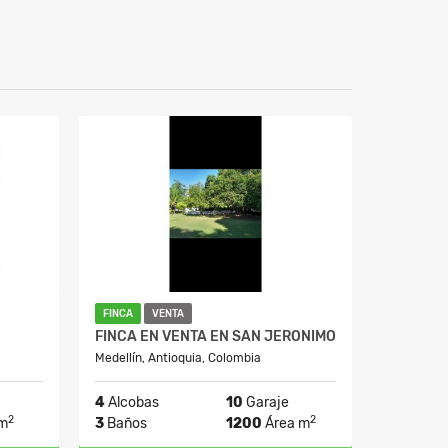
FINCA
VENTA
FINCA EN VENTA EN SAN JERONIMO
Medellín, Antioquia, Colombia
4
Alcobas
10
Garaje
2
2
m
3
Baños
1200
Área m