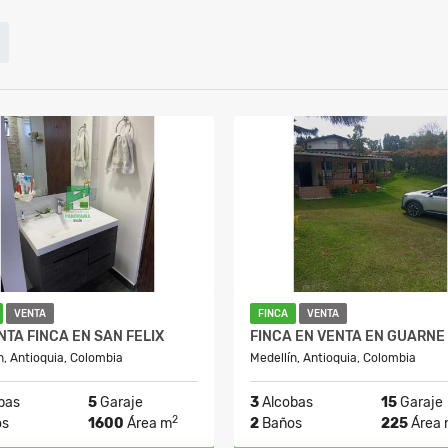
VENTA
FINCA
VENTA
NTA FINCA EN SAN FELIX
FINCA EN VENTA EN GUARNE
n, Antioquia, Colombia
Medellín, Antioquia, Colombia
bas
5
Garaje
3
Alcobas
15
Garaje
2
os
1600
Área m
2
Baños
225
Área 