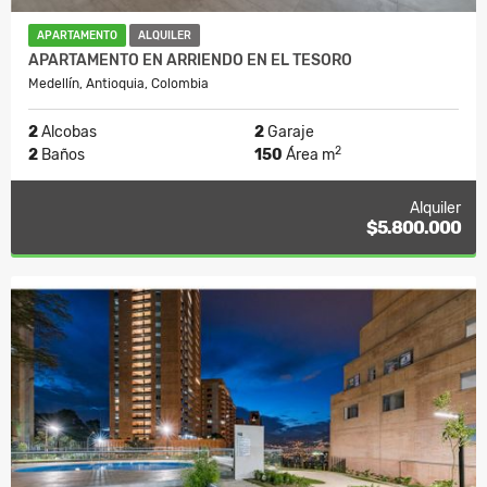
APARTAMENTO
ALQUILER
APARTAMENTO EN ARRIENDO EN EL TESORO
Medellín, Antioquia, Colombia
2
Alcobas
2
Garaje
2
2
Baños
150
Área m
Alquiler
$5.800.000