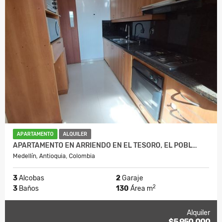
APARTAMENTO
ALQUILER
APARTAMENTO EN ARRIENDO EN EL TESORO, EL POBL…
Medellín, Antioquia, Colombia
3
Alcobas
2
Garaje
2
3
Baños
130
Área m
Alquiler
$5.950.000