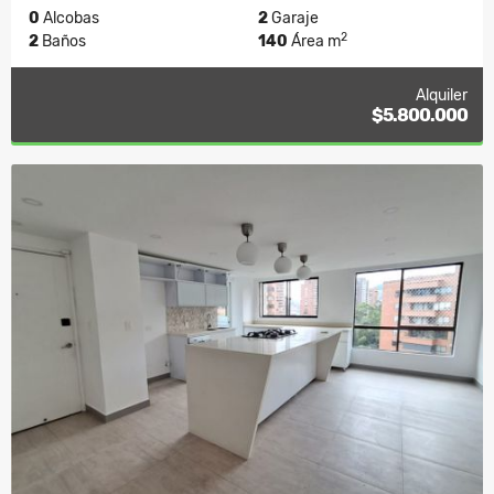
0
Alcobas
2
Garaje
2
2
Baños
140
Área m
Alquiler
$5.800.000