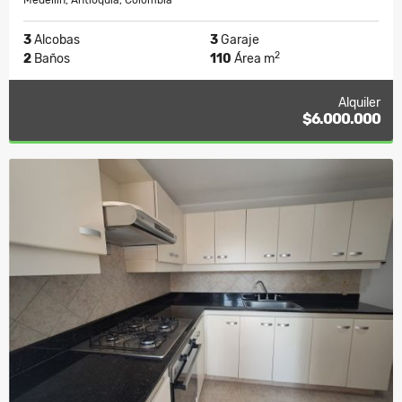
Medellín, Antioquia, Colombia
3
Alcobas
3
Garaje
2
2
Baños
110
Área m
Alquiler
$6.000.000