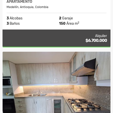
APARTAMENTO
Medellín, Antioquia, Colombia
3
Alcobas
2
Garaje
2
3
Baños
150
Área m
Alquiler
$6.700.000