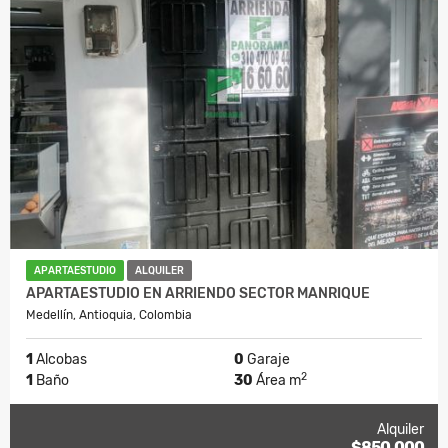
APARTAESTUDIO
ALQUILER
APARTAESTUDIO EN ARRIENDO SECTOR MANRIQUE
Medellín, Antioquia, Colombia
1
Alcobas
0
Garaje
2
1
Baño
30
Área m
Alquiler
$850.000