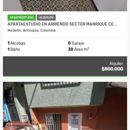
APARTAESTUDIO
ALQUILER
APARTAESTUDIO EN ARRIENDO SECTOR MANRIQUE CE…
Medellín, Antioquia, Colombia
1
Alcobas
0
Garaje
2
1
Baño
30
Área m
Alquiler
$800.000