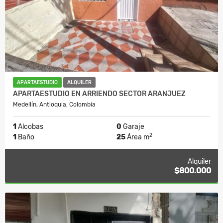
APARTAESTUDIO
ALQUILER
APARTAESTUDIO EN ARRIENDO SECTOR ARANJUEZ
Medellín, Antioquia, Colombia
1
Alcobas
0
Garaje
2
1
Baño
25
Área m
Alquiler
$800.000