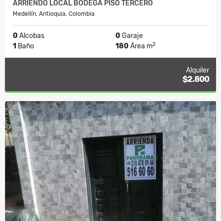
ARRIENDO LOCAL BODEGA PISO TERCERO
Medellín, Antioquia, Colombia
0
Alcobas
0
Garaje
2
1
Baño
180
Área m
Alquiler
$2.800