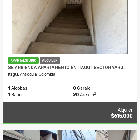
APARTAESTUDIO
ALQUILER
SE ARRIENDA APARTAMENTO EN ITAGUI, SECTOR YARU…
Itagui, Antioquia, Colombia
1
Alcobas
0
Garaje
2
1
Baño
20
Área m
Alquiler
$615.000