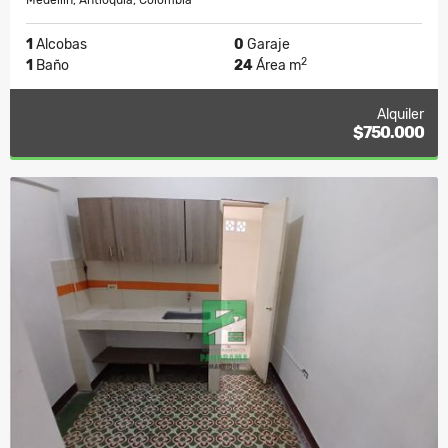
Medellín, Antioquia, Colombia
1
Alcobas
0
Garaje
2
1
Baño
24
Área m
Alquiler
$750.000