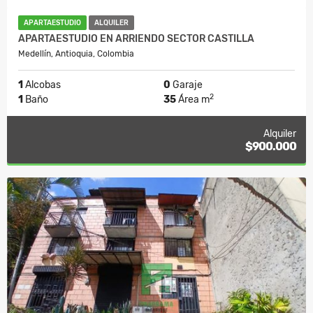
APARTAESTUDIO
ALQUILER
APARTAESTUDIO EN ARRIENDO SECTOR CASTILLA
Medellín, Antioquia, Colombia
1
Alcobas
0
Garaje
2
1
Baño
35
Área m
Alquiler
$900.000