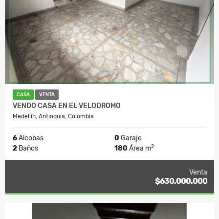
CASA
VENTA
VENDO CASA EN EL VELODROMO
Medellín, Antioquia, Colombia
6
Alcobas
0
Garaje
2
2
Baños
180
Área m
Venta
$630.000.000