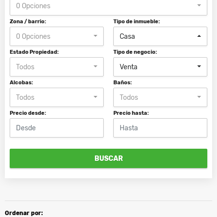
0 Opciones
Zona / barrio:
Tipo de inmueble:
0 Opciones
Casa
Estado Propiedad:
Tipo de negocio:
Todos
Venta
Alcobas:
Baños:
Todos
Todos
Precio desde:
Precio hasta:
BUSCAR
Ordenar por: