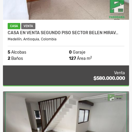
CASA
VENTA
CASA EN VENTA SEGUNDO PISO SECTOR BELEN MIRAV…
Medellín, Antioquia, Colombia
5
Alcobas
0
Garaje
2
2
Baños
127
Área m
Venta
$580.000.000