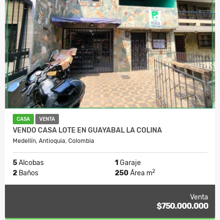
CASA
VENTA
VENDO CASA LOTE EN GUAYABAL LA COLINA
Medellín, Antioquia, Colombia
5
Alcobas
1
Garaje
2
2
Baños
250
Área m
Venta
$750.000.000