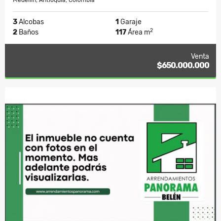
Medellín, Antioquia, Colombia
3
Alcobas
1
Garaje
2
2
Baños
117
Área m
Venta
$650.000.000