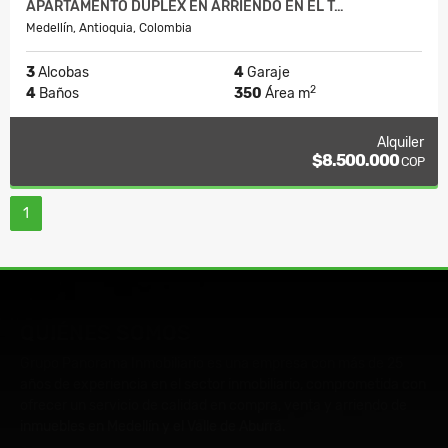
APARTAMENTO DUPLEX EN ARRIENDO EN EL T…
Medellín, Antioquia, Colombia
3
Alcobas
4
Garaje
2
4
Baños
350
Área m
Alquiler
$8.500.000
COP
1
QUIÉNES SOMOS
Grupo Panorama Inmobiliario es una empresa con más de 25
años de experiencia en el sector inmobiliario, comprometida con
ofrecer un servicio de calidad en compra, venta y arriendo de
inmuebles en Medellín y el Valle de Aburrá.