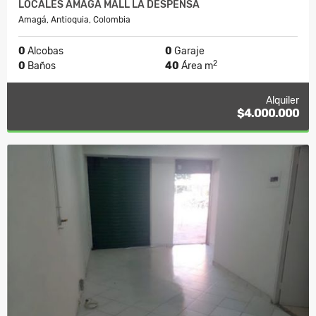
LOCALES AMAGA MALL LA DESPENSA
Amagá, Antioquia, Colombia
0
Alcobas
0
Garaje
2
0
Baños
40
Área m
Alquiler
$4.000.000