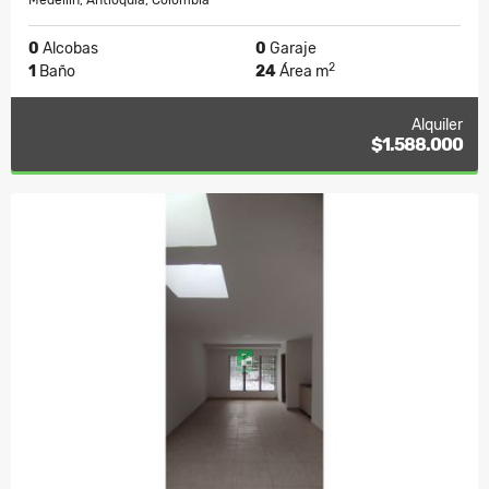
Medellín, Antioquia, Colombia
0
Alcobas
0
Garaje
2
1
Baño
24
Área m
Alquiler
$1.588.000