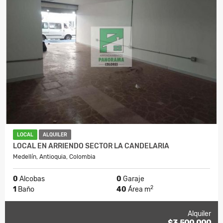
LOCAL
ALQUILER
LOCAL EN ARRIENDO SECTOR LA CANDELARIA
Medellín, Antioquia, Colombia
0
Alcobas
0
Garaje
2
1
Baño
40
Área m
Alquiler
$3.500.000