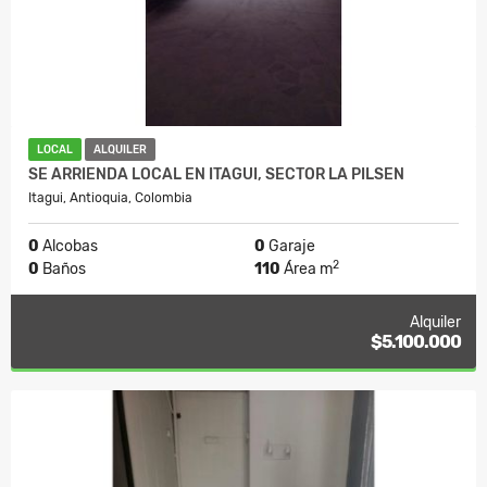
LOCAL
ALQUILER
SE ARRIENDA LOCAL EN ITAGUI, SECTOR LA PILSEN
Itagui, Antioquia, Colombia
0
Alcobas
0
Garaje
2
0
Baños
110
Área m
Alquiler
$5.100.000