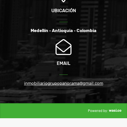
UBICACIÓN
Medellín - Antioquia - Colombia
EMAIL
inmobiliariogrupopanorama@gmail.com
wasi.co
Powered by: