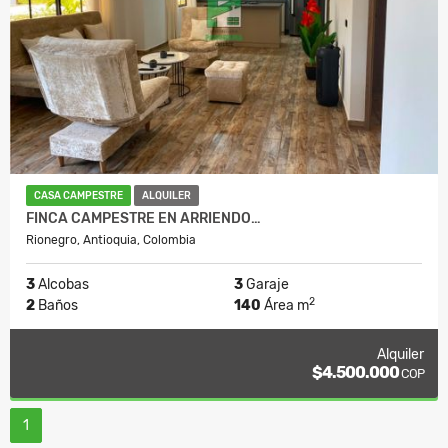
CASA CAMPESTRE
ALQUILER
FINCA CAMPESTRE EN ARRIENDO…
Rionegro, Antioquia, Colombia
3
Alcobas
3
Garaje
2
2
Baños
140
Área m
Alquiler
$4.500.000
COP
1