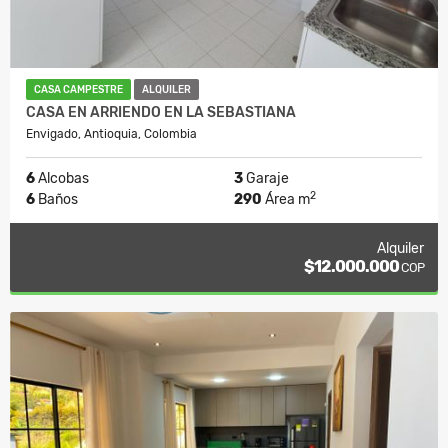
CASA CAMPESTRE
ALQUILER
CASA EN ARRIENDO EN LA SEBASTIANA
Envigado, Antioquia, Colombia
6
Alcobas
3
Garaje
2
6
Baños
290
Área m
Alquiler
$12.000.000
COP