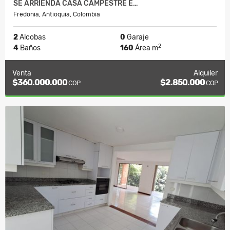
SE ARRIENDA CASA CAMPESTRE E…
Fredonia, Antioquia, Colombia
2
Alcobas
0
Garaje
2
4
Baños
160
Área m
Venta
Alquiler
$360.000.000
$2.850.000
COP
COP