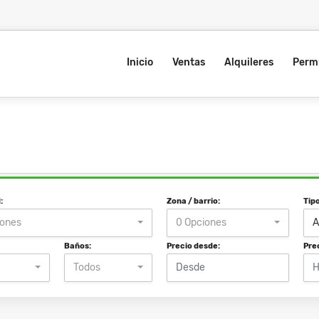
Inicio
Ventas
Alquileres
Perm
:
Zona / barrio:
Tip
iones
0 Opciones
A
Baños:
Precio desde:
Pre
Todos