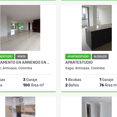
Alquiler
$1.230.000
$2.0
AESTUDIO
VENTA
APARTAESTUDIO
ALQUILER
APARTAMENTO EN ARRIENDO EN EL POBLADO
APARTESTUDIO
n, Antioquia, Colombia
Itagui, Antioquia, Colombia
bas
3
Garaje
1
Alcobas
1
Garaje
2
os
100
Área m
2
Baños
76
Área m
Alquiler
.000.000
$10.180.000
$2.8