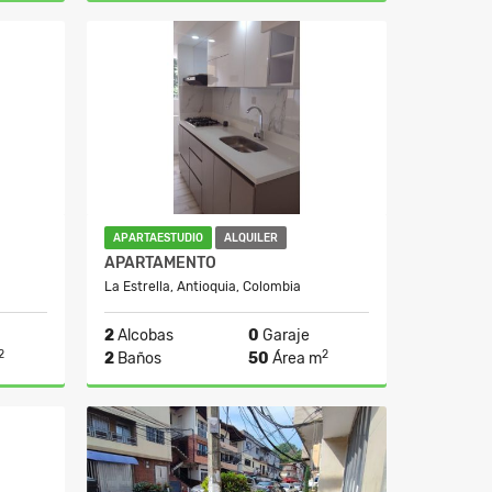
Alquiler
Alquiler
00.000
$2.700.000
APARTAESTUDIO
ALQUILER
APARTAMENTO
La Estrella, Antioquia, Colombia
2
Alcobas
0
Garaje
2
2
2
Baños
50
Área m
Alquiler
Alquiler
50.000
$1.400.000