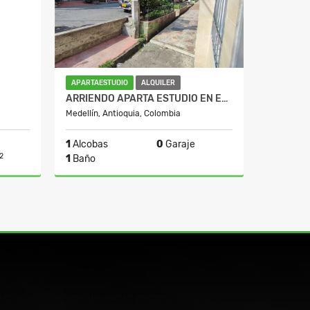
APARTAESTUDIO
ALQUILER
ARRIENDO APARTA ESTUDIO EN EL SALVADOR
Medellín, Antioquia, Colombia
1
Alcobas
0
Garaje
2
1
Baño
Alquiler
Alquiler
750.000
$750.000
ofrecer un servicio de calidad en compra, venta y