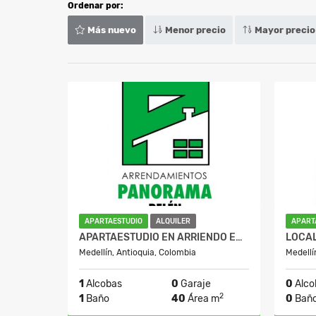
Ordenar por:
Más nuevo
Menor precio
Mayor precio
APARTAESTUDIO
ALQUILER
APART
APARTAESTUDIO EN ARRIENDO EN EL SECTOR DE BELÉN ALIADAS
LOCA
Medellín, Antioquia, Colombia
Medellí
1
Alcobas
0
Garaje
0
Alco
2
1
Baño
40
Área m
0
Bañ