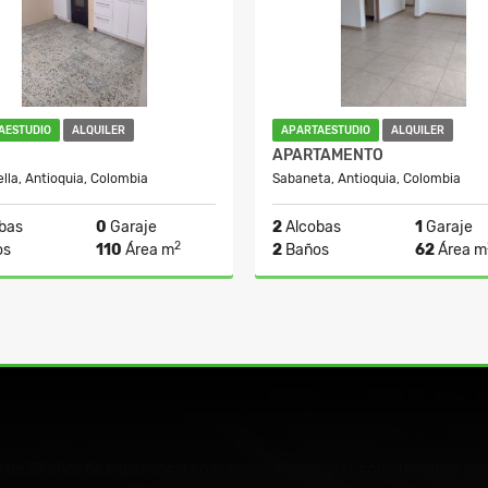
AESTUDIO
ALQUILER
APARTAESTUDIO
ALQUILER
APARTAMENTO
ella, Antioquia, Colombia
Sabaneta, Antioquia, Colombia
bas
0
Garaje
2
Alcobas
1
Garaje
2
os
110
Área m
2
Baños
62
Área m
Alquiler
$2.750.000
$2.
e 25 años de experiencia en el sector inmobiliario, comprometida con 