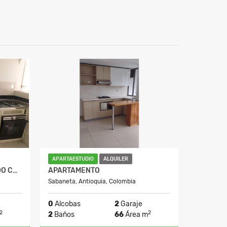
APARTAESTUDIO
ALQUILER
APARTAESTUDIO EN ARRIENDO CALAZANS
APARTAMENTO
Sabaneta, Antioquia, Colombia
0
Alcobas
2
Garaje
2
2
2
Baños
66
Área m