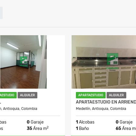
AESTUDIO
ALQUILER
APARTAESTUDIO
ALQUILER
L
n, Antioquia, Colombia
Medellín, Antioquia, Colombia
bas
0
Garaje
1
Alcobas
0
Garaje
2
os
35
Área m
1
Baño
65
Área m