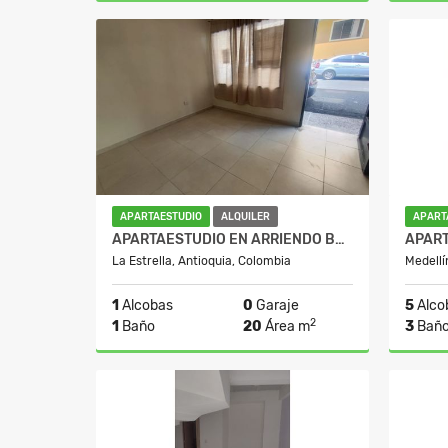
Alquiler
$1.782.000
APARTAESTUDIO
ALQUILER
APART
APARTAESTUDIO EN ARRIENDO BARRIO BELLAVISTA
La Estrella, Antioquia, Colombia
Medellí
1
Alcobas
0
Garaje
5
Alco
2
1
Baño
20
Área m
3
Bañ
Alquiler
Venta
$1.000.000
$1.500