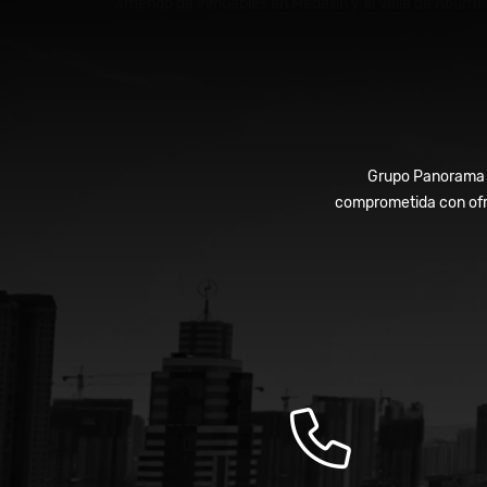
arriendo de inmuebles en Medellín y el Valle de Aburrá.
Grupo Panorama In
comprometida con ofre